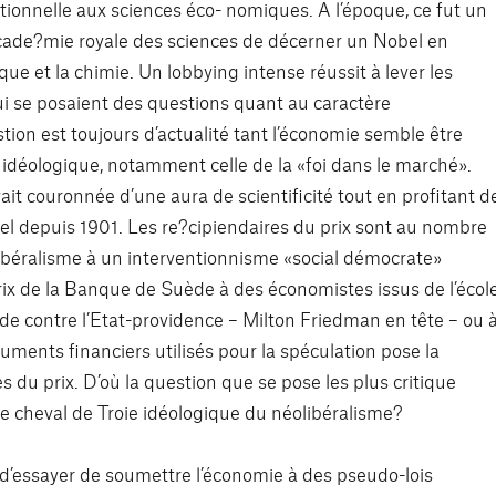
tionnelle aux sciences éco- nomiques. A l’époque, ce fut un
’Acade?mie royale des sciences de décerner un Nobel en
ue et la chimie. Un lobbying intense réussit à lever les
i se posaient des questions quant au caractère
ion est toujours d’actualité tant l’économie semble être
idéologique, notamment celle de la «foi dans le marché».
vait couronnée d’une aura de scientificité tout en profitant d
el depuis 1901. Les re?cipiendaires du prix sont au nombre
alibéralisme à un interventionnisme «social démocrate»
ix de la Banque de Suède à des économistes issus de l’écol
e contre l’Etat-providence – Milton Friedman en tête – ou 
uments financiers utilisés pour la spéculation pose la
es du prix. D’où la question que se pose les plus critique
 le cheval de Troie idéologique du néolibéralisme?
t d’essayer de soumettre l’économie à des pseudo-lois