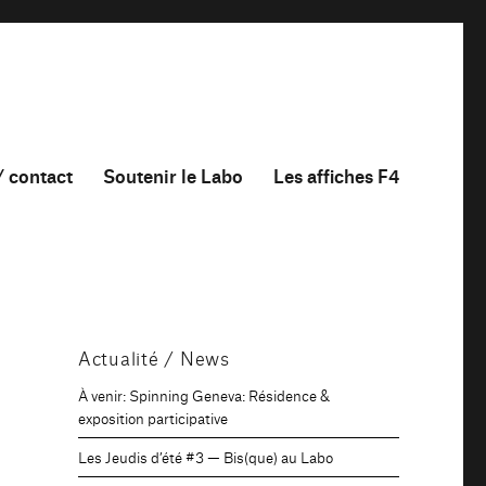
/ contact
Soutenir le Labo
Les affiches F4
Actualité / News
À venir: Spinning Geneva: Résidence &
exposition participative
Les Jeudis d’été #3 — Bis(que) au Labo