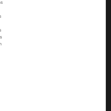
ns
s
s
ps
en