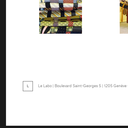
Le Labo
| Boulevard Saint-Georges 5 | 1205 Genève
FB