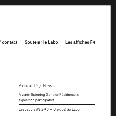
/ contact
Soutenir le Labo
Les affiches F4
Actualité / News
À venir: Spinning Geneva: Résidence &
exposition participative
Les Jeudis d’été #3 — Bis(que) au Labo