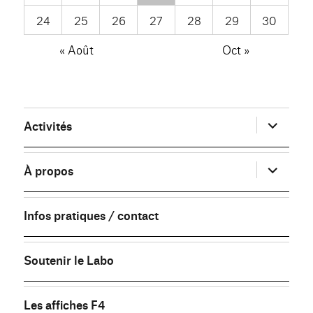
24
25
26
27
28
29
30
« Août
Oct »
ouvrir
Activités
le
sous-
menu
ouvrir
À propos
le
sous-
menu
Infos pratiques / contact
Soutenir le Labo
Les affiches F4