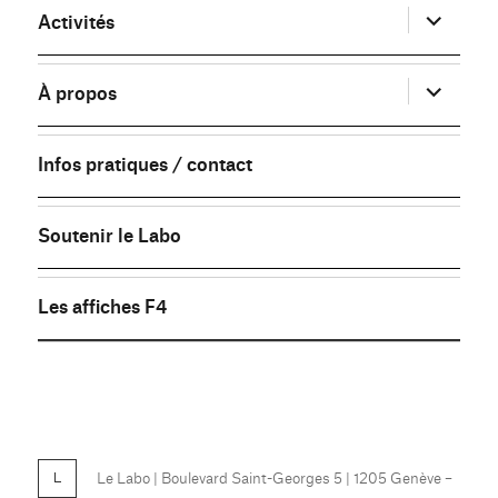
ouvrir
Activités
le
sous-
menu
ouvrir
À propos
le
sous-
menu
Infos pratiques / contact
Soutenir le Labo
Les affiches F4
FB
Le Labo
| Boulevard Saint-Georges 5 | 1205 Genève –