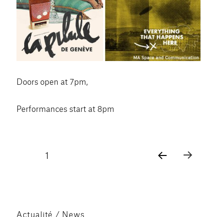
Doors open at 7pm,
Performances start at 8pm
Pagination
PAGE
1
PAG
des
E
SUIV
publications
ANT
E
Actualité / News