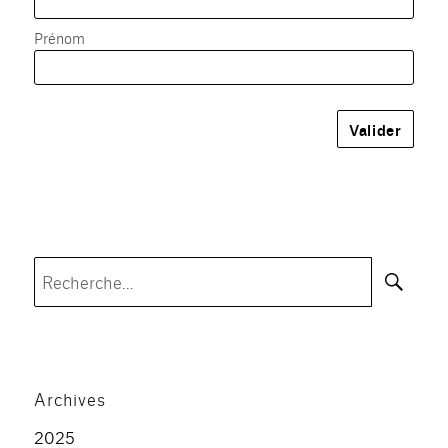
Prénom
Rec
Recherche
pour :
Archives
2025