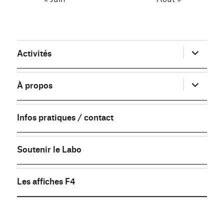
ouvrir
Activités
le
sous-
menu
ouvrir
À propos
le
sous-
menu
Infos pratiques / contact
Soutenir le Labo
Les affiches F4
FB