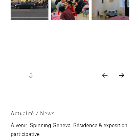
Pagination
PAGE
5
PAG
des
E
PRÉ
publications
CÉD
ENT
Actualité / News
E
À venir: Spinning Geneva: Résidence & exposition
participative