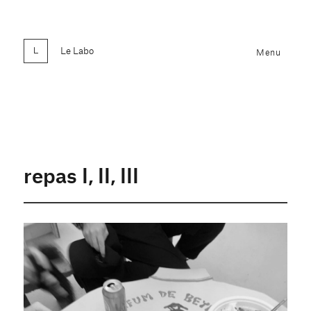
Le Labo
Menu
repas I, II, III