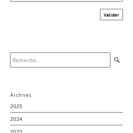
Rec
Recherche
pour :
Archives
2025
2024
2023