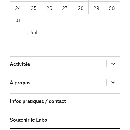
24
25
26
27
28
29
30
31
« Juil
ouvrir
Activités
le
sous-
menu
ouvrir
À propos
le
sous-
menu
Infos pratiques / contact
Soutenir le Labo