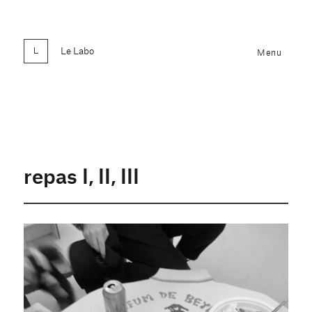
Le Labo
Menu
repas I, II, III