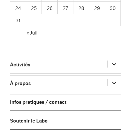
24
25
26
27
28
29
30
31
« Juil
ouvrir
Activités
le
sous-
menu
ouvrir
À propos
le
sous-
menu
Infos pratiques / contact
Soutenir le Labo