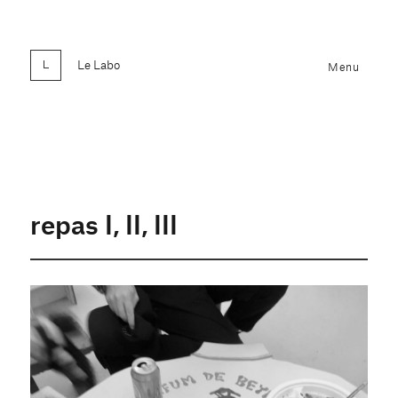
Le Labo
Menu
repas I, II, III