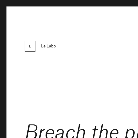
Le Labo
Breach the p