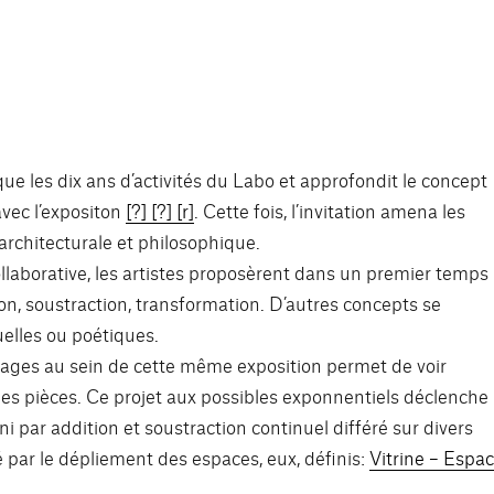
les dix ans d’activités du Labo et approfondit le concept
avec l’expositon
[?] [?] [r]
. Cette fois, l’invitation amena les
e architecturale et philosophique.
ollaborative, les artistes proposèrent dans un premier temps
ion, soustraction, transformation. D’autres concepts se
elles ou poétiques.
ssages au sein de cette même exposition permet de voir
velles pièces. Ce projet aux possibles exponnentiels déclenche
i par addition et soustraction continuel différé sur divers
 par le dépliement des espaces, eux, définis:
Vitrine – Espa