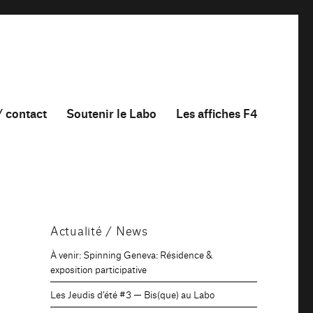
/ contact
Soutenir le Labo
Les affiches F4
Actualité / News
À venir: Spinning Geneva: Résidence &
exposition participative
Les Jeudis d’été #3 — Bis(que) au Labo