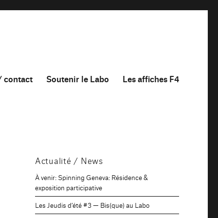
/ contact
Soutenir le Labo
Les affiches F4
Actualité / News
À venir: Spinning Geneva: Résidence &
exposition participative
Les Jeudis d’été #3 — Bis(que) au Labo