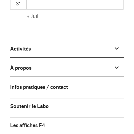
31
« Juil
ouvrir
Activités
le
sous-
menu
ouvrir
À propos
le
sous-
menu
Infos pratiques / contact
Soutenir le Labo
Les affiches F4