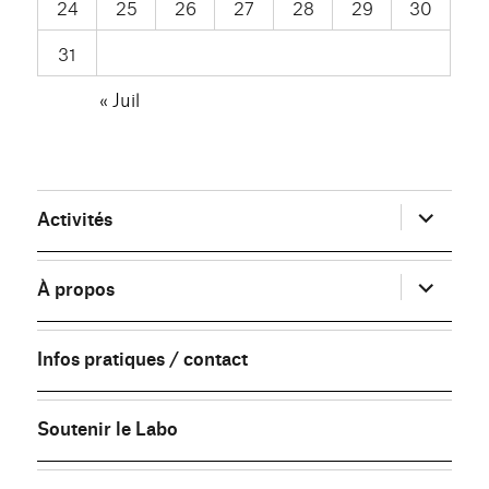
24
25
26
27
28
29
30
31
« Juil
ouvrir
Activités
le
sous-
menu
ouvrir
À propos
le
sous-
menu
Infos pratiques / contact
Soutenir le Labo