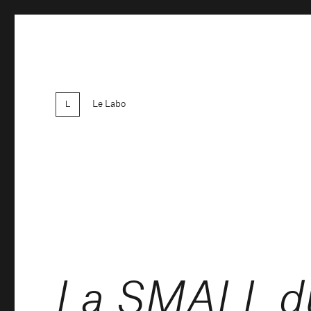
Le Labo
La SMALL du