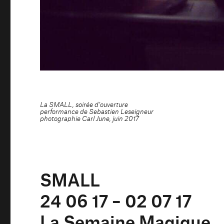
La SMALL, soirée d’ouverture
performance de Sebastien Leseigneur
photographie Carl June, juin 2017
SMALL
24 06 17 – 02 07 17
La Semaine Magique