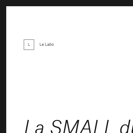
Le Labo
La SMALL du