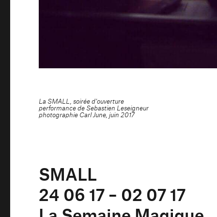
La SMALL, soirée d’ouverture
performance de Sebastien Leseigneur
photographie Carl June, juin 2017
SMALL
24 06 17 – 02 07 17
La Semaine Magique