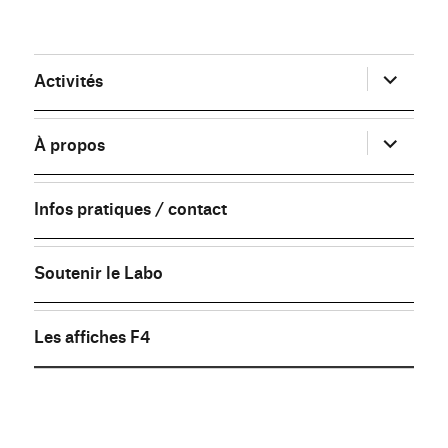
ouvrir
Activités
le
sous-
menu
ouvrir
À propos
le
sous-
menu
Infos pratiques / contact
Soutenir le Labo
Les affiches F4
FB